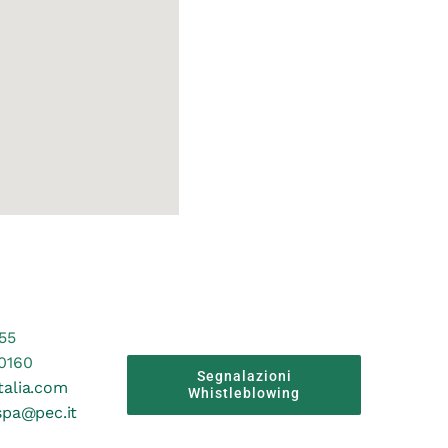
155
0160
Segnalazioni
talia.com
Whistleblowing
-spa@pec.it