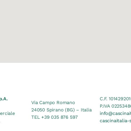
p.A.
C.F. 10142920
Via Campo Romano
P.IVA 0225348
24050 Spirano (BG) – Italia
erciale
info@cascinai
TEL +39 035 876 597
a
cascinaitalia