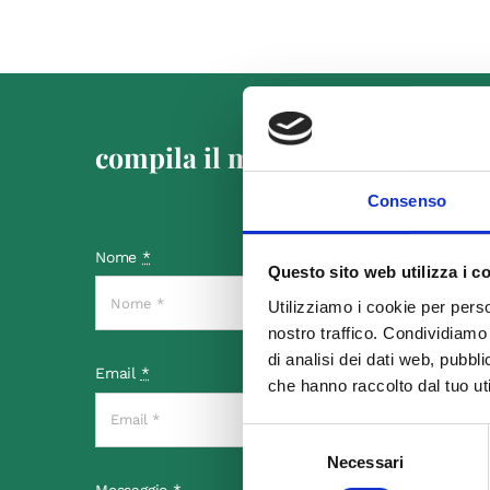
compila il modulo se vuoi mette
Consenso
Nome
*
Questo sito web utilizza i c
Utilizziamo i cookie per perso
nostro traffico. Condividiamo 
di analisi dei dati web, pubbl
Email
*
che hanno raccolto dal tuo uti
Selezione
Necessari
del
consenso
Messaggio
*