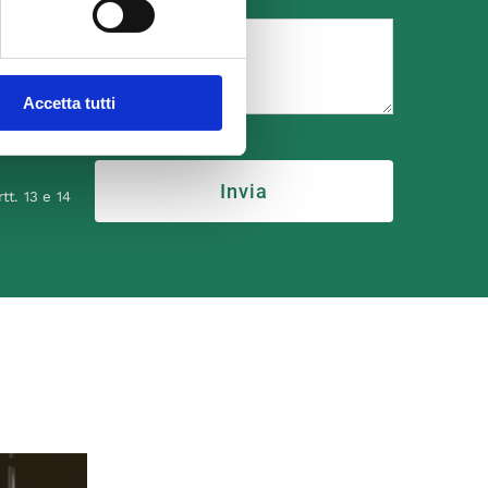
Accetta tutti
Invia
tt. 13 e 14